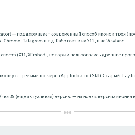
icator) — поддерживает современный способ иконок трея (про
Chrome, Telegram и т.д. Работает и на X11, и на Wayland.
й способ (X11/XEmbed), которым пользовались древние прог
 иконку в трее именно через AppIndicator (SNI). Старый Tray 
) на 39 (еще актуальная) версию — на новых версиях иконка в