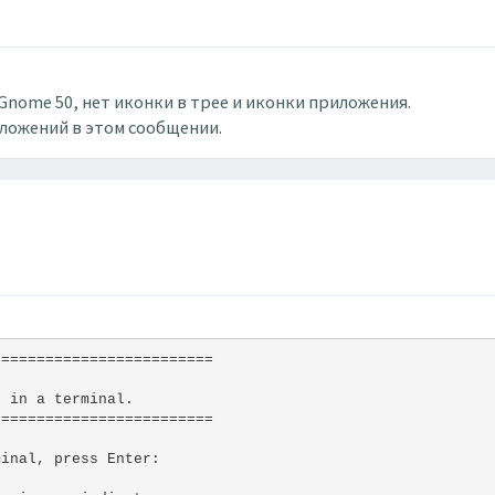
/Gnome 50, нет иконки в трее и иконки приложения.
вложений в этом сообщении.
=========================
e in a terminal.
=========================
minal, press Enter: