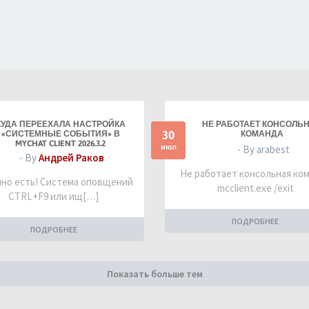
КУДА ПЕРЕЕХАЛА НАСТРОЙКА
НЕ РАБОТАЕТ КОНСОЛЬ
30
«СИСТЕМНЫЕ СОБЫТИЯ» В
КОМАНДА
MYCHAT CLIENT 2026.3.2
июл
- By arabest
- By
Андрей Раков
Не работает консольная ко
но есть! Система оповщений
mcclient.exe /exit
CTRL+F9 или ищ[…]
ПОДРОБНЕЕ
ПОДРОБНЕЕ
Показать больше тем