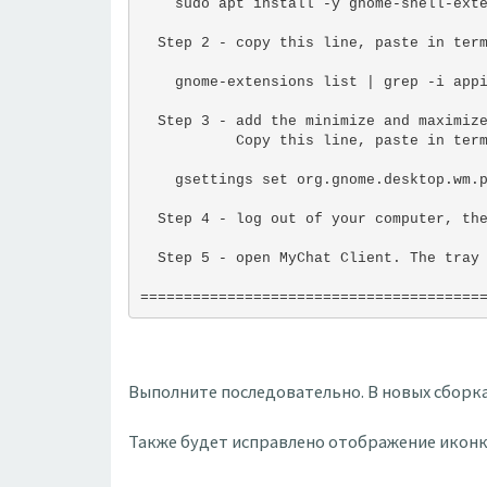
    sudo apt install -y gnome-shell-ext
  Step 2 - copy this line, paste in ter
    gnome-extensions list | grep -i app
  Step 3 - add the minimize and maximiz
           Copy this line, paste in ter
    gsettings set org.gnome.desktop.wm.
  Step 4 - log out of your computer, th
  Step 5 - open MyChat Client. The tray
=======================================
Выполните последовательно. В новых сборка
Также будет исправлено отображение иконки