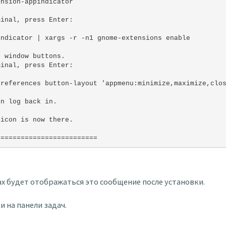
ension-appindicator
minal, press Enter:
indicator | xargs -r -n1 gnome-extensions enable
e window buttons.
minal, press Enter:
preferences button-layout 'appmenu:minimize,maximize,clo
en log back in.
 icon is now there.
=========================
х будет отображаться это сообщение после установки.
 на панели задач.