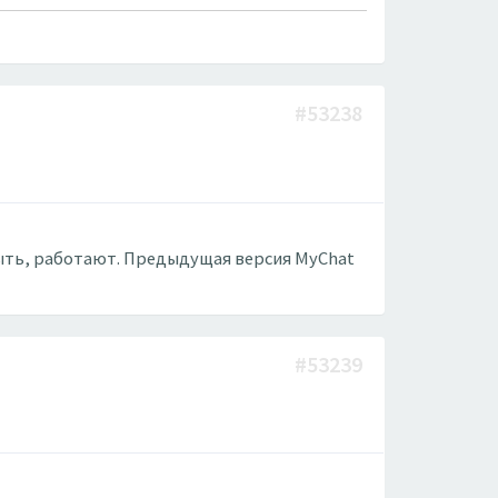
#53238
 быть, работают. Предыдущая версия MyChat
#53239