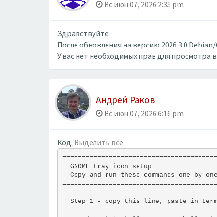
Вс июн 07, 2026 2:35 pm
Здравствуйте.
После обновления на версию 2026.3.0 Debian
У вас нет необходимых прав для просмотра 
Андрей Раков
Вс июн 07, 2026 6:16 pm
Код:
Выделить всё
=======================================
  GNOME tray icon setup
  Copy and run these commands one by on
=======================================
  Step 1 - copy this line, paste in ter