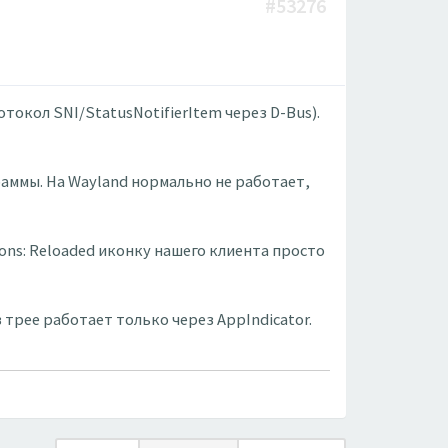
#53276
токол SNI/StatusNotifierItem через D-Bus).
раммы. На Wayland нормально не работает,
Icons: Reloaded иконку нашего клиента просто
 трее работает только через AppIndicator.