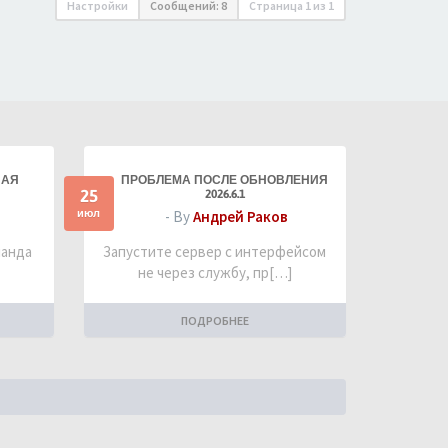
Настройки
Сообщений: 8
Страница
1
из
1
НАЯ
ПРОБЛЕМА ПОСЛЕ ОБНОВЛЕНИЯ
25
2026.6.1
июл
- By
Андрей Раков
манда
Запустите сервер с интерфейсом
не через службу, пр[…]
ПОДРОБНЕЕ