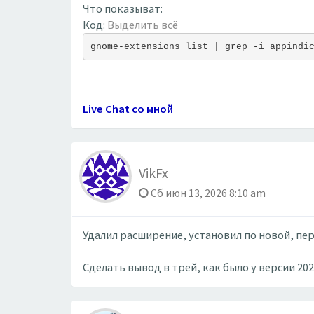
Что показыват:
Код:
Выделить всё
gnome-extensions list | grep -i appindi
Live Chat со мной
VikFx
Сб июн 13, 2026 8:10 am
Удалил расширение, установил по новой, пер
Сделать вывод в трей, как было у версии 20