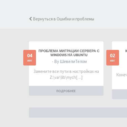
Вернуться в Ошибки и проблемы
ПРОБЛЕМА МИГРАЦИИ СЕРВЕРА С
04
02
WINDOWS НА UBUNTU
авг
авг
- By ШевелиТелом
Замените все пути в настройках на
Конеч
Z:\var\lib\mych[…]
ПОДРОБНЕЕ