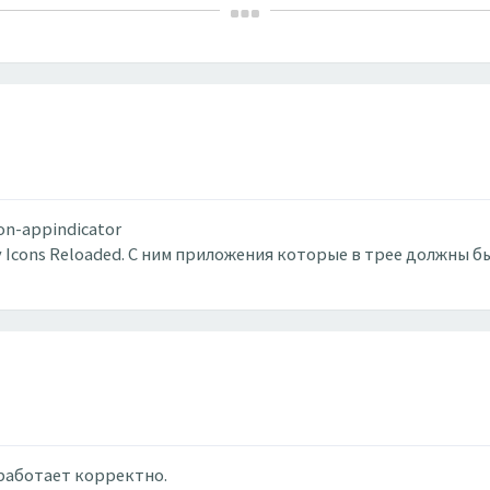
ion-appindicator
ay Icons Reloaded. С ним приложения которые в трее должны
работает корректно.