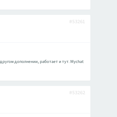
#53261
 другом дополнении, работает и тут. Mychat
#53262