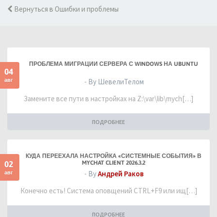
Вернуться в Ошибки и проблемы
ПРОБЛЕМА МИГРАЦИИ СЕРВЕРА С WINDOWS НА UBUNTU
04
авг
- By ШевелиТелом
Замените все пути в настройках на Z:\var\lib\mych[…]
ПОДРОБНЕЕ
КУДА ПЕРЕЕХАЛА НАСТРОЙКА «СИСТЕМНЫЕ СОБЫТИЯ» В
02
MYCHAT CLIENT 2026.3.2
авг
- By
Андрей Раков
Конечно есть! Система оповщений CTRL+F9 или ищ[…]
ПОДРОБНЕЕ