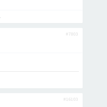
.
#7803
#16103