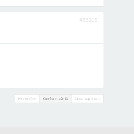
#53215
Настройки
Сообщений: 13
Страница
1
из
1