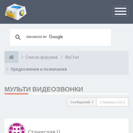
Переклю
навигац
Список форумов
MyChat
Предложения и пожелания
МУЛЬТИ ВИДЕОЗВОНКИ
Сообщений: 7
Страница
1
из
1
Станислав Ц.