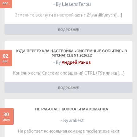
авг
- By ШевелиТелом
Замените все пути в настройках на Z:\var\lib\mych[…]
ПОДРОБНЕЕ
КУДА ПЕРЕЕХАЛА НАСТРОЙКА «СИСТЕМНЫЕ СОБЫТИЯ» В
02
MYCHAT CLIENT 2026.3.2
авг
- By
Андрей Раков
Конечно есть! Система оповщений CTRL+F9 или ищ[…]
ПОДРОБНЕЕ
НЕ РАБОТАЕТ КОНСОЛЬНАЯ КОМАНДА
30
июл
- By arabest
Не работает консольная команда mcclient.exe /exit