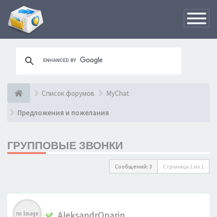
Переклю
навигац
Список форумов
MyChat
Предложения и пожелания
ГРУППОВЫЕ ЗВОНКИ
Сообщений: 3
Страница
1
из
1
AleksandrOparin