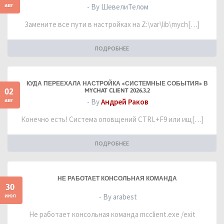
авг
- By ШевелиТелом
Замените все пути в настройках на Z:\var\lib\mych[…]
ПОДРОБНЕЕ
КУДА ПЕРЕЕХАЛА НАСТРОЙКА «СИСТЕМНЫЕ СОБЫТИЯ» В
02
MYCHAT CLIENT 2026.3.2
авг
- By
Андрей Раков
Конечно есть! Система оповщений CTRL+F9 или ищ[…]
ПОДРОБНЕЕ
НЕ РАБОТАЕТ КОНСОЛЬНАЯ КОМАНДА
30
июл
- By arabest
Не работает консольная команда mcclient.exe /exit