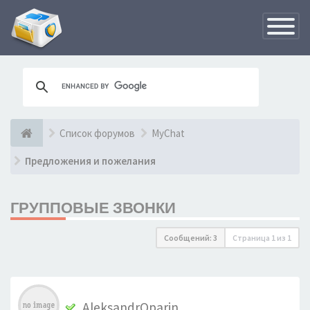
Переклю
навигац
Список форумов
MyChat
Предложения и пожелания
ГРУППОВЫЕ ЗВОНКИ
Сообщений: 3
Страница
1
из
1
AleksandrOparin