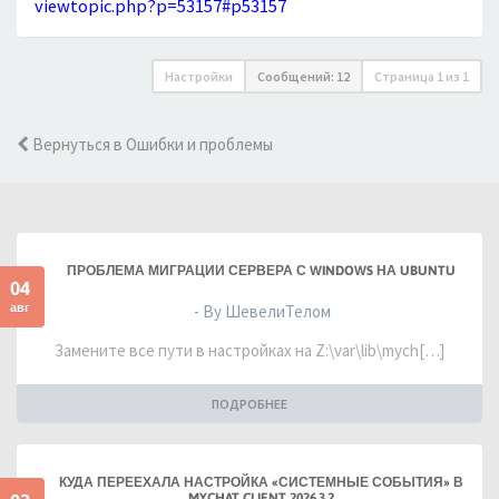
viewtopic.php?p=53157#p53157
Настройки
Сообщений: 12
Страница
1
из
1
Вернуться в Ошибки и проблемы
ПРОБЛЕМА МИГРАЦИИ СЕРВЕРА С WINDOWS НА UBUNTU
04
авг
- By ШевелиТелом
Замените все пути в настройках на Z:\var\lib\mych[…]
ПОДРОБНЕЕ
КУДА ПЕРЕЕХАЛА НАСТРОЙКА «СИСТЕМНЫЕ СОБЫТИЯ» В
MYCHAT CLIENT 2026.3.2