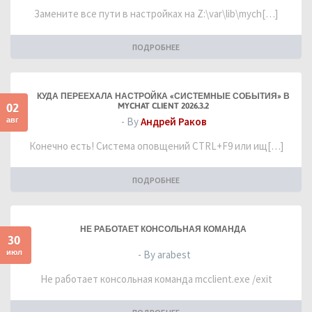
Замените все пути в настройках на Z:\var\lib\mych[…]
ПОДРОБНЕЕ
КУДА ПЕРЕЕХАЛА НАСТРОЙКА «СИСТЕМНЫЕ СОБЫТИЯ» В
02
MYCHAT CLIENT 2026.3.2
авг
- By
Андрей Раков
Конечно есть! Система оповщений CTRL+F9 или ищ[…]
ПОДРОБНЕЕ
НЕ РАБОТАЕТ КОНСОЛЬНАЯ КОМАНДА
30
июл
- By arabest
Не работает консольная команда mcclient.exe /exit