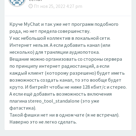
Пт ноя 25, 2022 4:27 pm
Круче MyChat и так уже нет программ подобного
рода, но нет предела совершенству.
У нас небольшой коллектив в локальной сети.
Интернет нельзя. А если добавить канал (или
несколько) для транляции аудиопотока.
Вещание можно организовать со стороны сервера
по принципу интернет радиостанций, а если
каждый клиент (которому разрешено) будет иметь
возможность создать канал, то это вообще будет
круто. И битрейт чтобы не ниже 128 кбит/c и стерео.
А если ещё добавить возможность включения
плагина stereo_tool_standalone (это уже
фатастика).
Такой фишки нет ни в одном чате (я не встречал).
Наверно это не легко сделать.