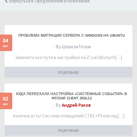
Вернуться в Предложения и пожелания
ПРОБЛЕМА МИГРАЦИИ СЕРВЕРА С WINDOWS НА UBUNTU
04
авг
- By ШевелиТелом
Замените все пути в настройках на Z:\var\lib\mych[…]
ПОДРОБНЕЕ
КУДА ПЕРЕЕХАЛА НАСТРОЙКА «СИСТЕМНЫЕ СОБЫТИЯ» В
02
MYCHAT CLIENT 2026.3.2
авг
- By
Андрей Раков
Конечно есть! Система оповщений CTRL+F9 или ищ[…]
ПОДРОБНЕЕ