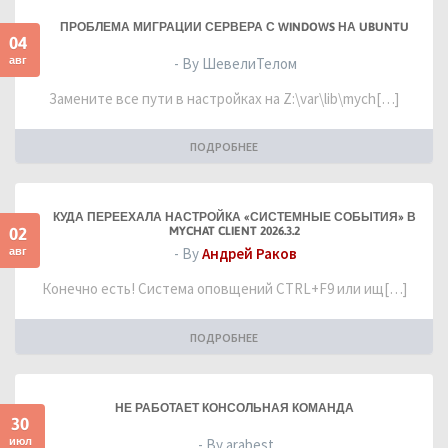
ПРОБЛЕМА МИГРАЦИИ СЕРВЕРА С WINDOWS НА UBUNTU
04
авг
- By ШевелиТелом
Замените все пути в настройках на Z:\var\lib\mych[…]
ПОДРОБНЕЕ
КУДА ПЕРЕЕХАЛА НАСТРОЙКА «СИСТЕМНЫЕ СОБЫТИЯ» В
02
MYCHAT CLIENT 2026.3.2
авг
- By
Андрей Раков
Конечно есть! Система оповщений CTRL+F9 или ищ[…]
ПОДРОБНЕЕ
НЕ РАБОТАЕТ КОНСОЛЬНАЯ КОМАНДА
30
июл
- By arabest