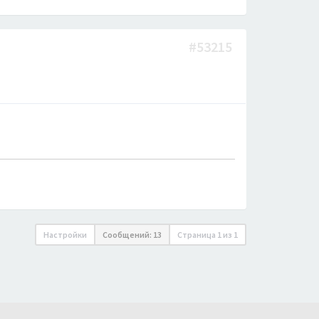
#53215
Настройки
Сообщений: 13
Страница
1
из
1