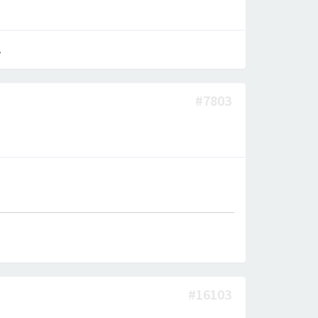
.
#7803
#16103