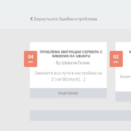
Вернуться в Ошибки и проблемы
ПРОБЛЕМА МИГРАЦИИ СЕРВЕРА С
04
02
WINDOWS НА UBUNTU
авг
авг
- By ШевелиТелом
Замените все пути в настройках на
Конеч
Z:\var\lib\mych[…]
ПОДРОБНЕЕ