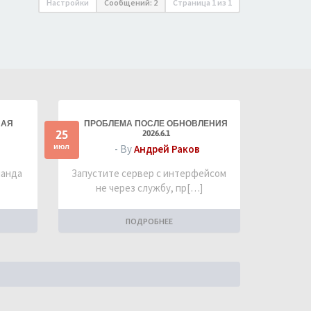
Настройки
Сообщений: 2
Страница
1
из
1
НАЯ
ПРОБЛЕМА ПОСЛЕ ОБНОВЛЕНИЯ
25
2026.6.1
июл
- By
Андрей Раков
манда
Запустите сервер с интерфейсом
не через службу, пр[…]
ПОДРОБНЕЕ