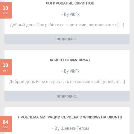
ЛОГИРОВАНИЕ СКРИПТОВ
10
авг
- By VikFx
Добрый день При работе со скриптами, логирование п[…]
ПОДРОБНЕЕ
КЛИЕНТ DEBIAN 2026.6.2
10
авг
- By VikFx
Добрый день Если отправлять несколько сообщений, о[…]
ПОДРОБНЕЕ
ПРОБЛЕМА МИГРАЦИИ СЕРВЕРА С WINDOWS НА UBUNTU
04
авг
- By ШевелиТелом