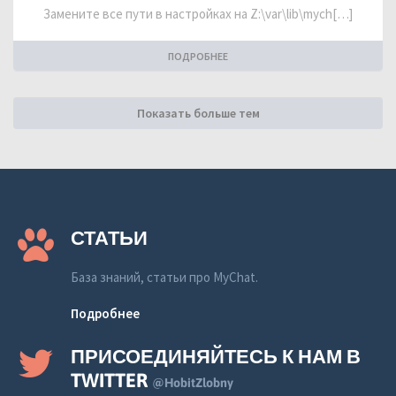
Замените все пути в настройках на Z:\var\lib\mych[…]
ПОДРОБНЕЕ
Показать больше тем
СТАТЬИ
База знаний, статьи про MyChat.
Подробнее
ПРИСОЕДИНЯЙТЕСЬ К НАМ В
TWITTER
@HobitZlobny