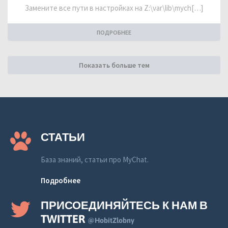
Замените все пути в настройках на Z:\var\lib\mych[…]
ПОДРОБНЕЕ
Показать больше тем
СТАТЬИ
База знаний, статьи про MyChat.
Подробнее
ПРИСОЕДИНЯЙТЕСЬ К НАМ В
TWITTER
@HobitZlobny