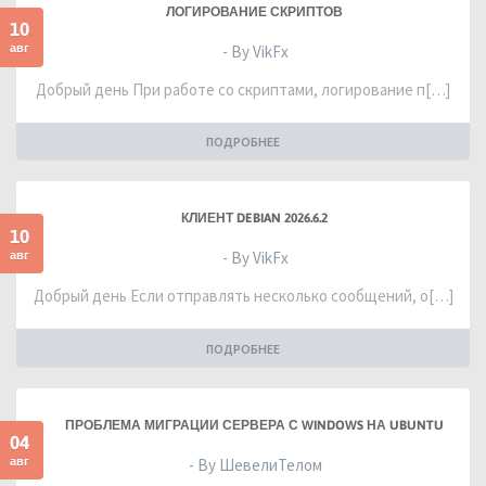
ЛОГИРОВАНИЕ СКРИПТОВ
10
авг
- By VikFx
Добрый день При работе со скриптами, логирование п[…]
ПОДРОБНЕЕ
КЛИЕНТ DEBIAN 2026.6.2
10
авг
- By VikFx
Добрый день Если отправлять несколько сообщений, о[…]
ПОДРОБНЕЕ
ПРОБЛЕМА МИГРАЦИИ СЕРВЕРА С WINDOWS НА UBUNTU
04
авг
- By ШевелиТелом