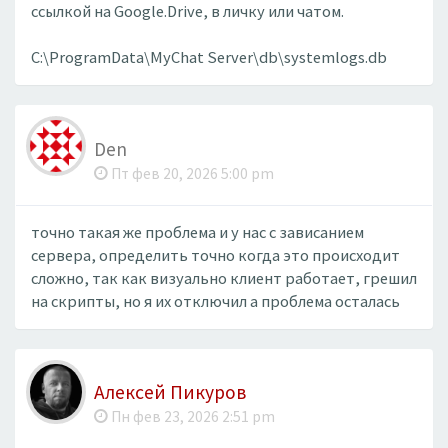
ссылкой на Google.Drive, в личку или чатом.
C:\ProgramData\MyChat Server\db\systemlogs.db
Den
Пт фев 20, 2026 5:00 pm
точно такая же проблема и у нас с зависанием
сервера, определить точно когда это происходит
сложно, так как визуально клиент работает, грешил
на скрипты, но я их отключил а проблема осталась
Алексей Пикуров
Пн фев 23, 2026 2:51 pm