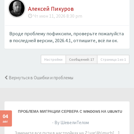
Алексей Пикуров
Чт июн 11, 2026 8:30 pm
Вроде проблему пофиксили, проверьте пожалуйста
в последней версии, 2026.4.1, отпишите, всё ли ок.
Настройки
Сообщений: 17
Страница
1
из
1
Вернуться в Ошибки и проблемы
ПРОБЛЕМА МИГРАЦИИ СЕРВЕРА С WINDOWS НА UBUNTU
04
авг
- By ШевелиТелом
Замените все пути в настройках на Z:\var\lib\mych[…]