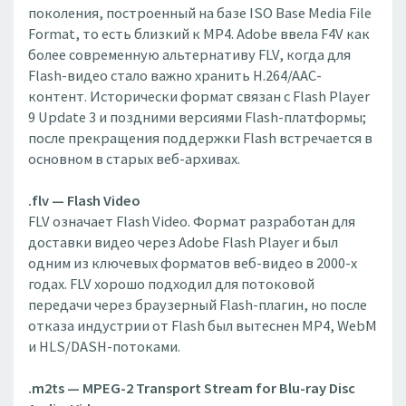
поколения, построенный на базе ISO Base Media File
Format, то есть близкий к MP4. Adobe ввела F4V как
более современную альтернативу FLV, когда для
Flash-видео стало важно хранить H.264/AAC-
контент. Исторически формат связан с Flash Player
9 Update 3 и поздними версиями Flash-платформы;
после прекращения поддержки Flash встречается в
основном в старых веб-архивах.
.flv — Flash Video
FLV означает Flash Video. Формат разработан для
доставки видео через Adobe Flash Player и был
одним из ключевых форматов веб-видео в 2000-х
годах. FLV хорошо подходил для потоковой
передачи через браузерный Flash-плагин, но после
отказа индустрии от Flash был вытеснен MP4, WebM
и HLS/DASH-потоками.
.m2ts — MPEG-2 Transport Stream for Blu-ray Disc