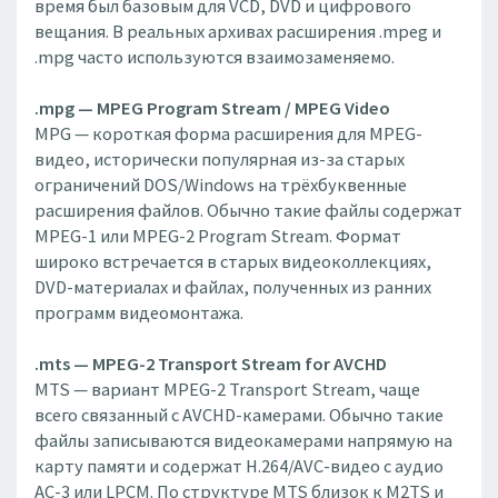
время был базовым для VCD, DVD и цифрового
вещания. В реальных архивах расширения .mpeg и
.mpg часто используются взаимозаменяемо.
.mpg — MPEG Program Stream / MPEG Video
MPG — короткая форма расширения для MPEG-
видео, исторически популярная из-за старых
ограничений DOS/Windows на трёхбуквенные
расширения файлов. Обычно такие файлы содержат
MPEG-1 или MPEG-2 Program Stream. Формат
широко встречается в старых видеоколлекциях,
DVD-материалах и файлах, полученных из ранних
программ видеомонтажа.
.mts — MPEG-2 Transport Stream for AVCHD
MTS — вариант MPEG-2 Transport Stream, чаще
всего связанный с AVCHD-камерами. Обычно такие
файлы записываются видеокамерами напрямую на
карту памяти и содержат H.264/AVC-видео с аудио
AC-3 или LPCM. По структуре MTS близок к M2TS и