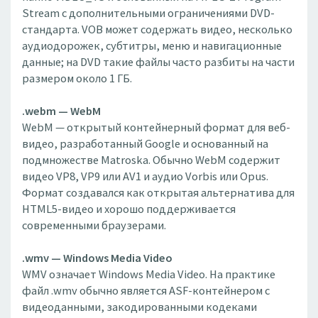
Stream с дополнительными ограничениями DVD-
стандарта. VOB может содержать видео, несколько
аудиодорожек, субтитры, меню и навигационные
данные; на DVD такие файлы часто разбиты на части
размером около 1 ГБ.
.webm — WebM
WebM — открытый контейнерный формат для веб-
видео, разработанный Google и основанный на
подмножестве Matroska. Обычно WebM содержит
видео VP8, VP9 или AV1 и аудио Vorbis или Opus.
Формат создавался как открытая альтернатива для
HTML5-видео и хорошо поддерживается
современными браузерами.
.wmv — Windows Media Video
WMV означает Windows Media Video. На практике
файл .wmv обычно является ASF-контейнером с
видеоданными, закодированными кодеками