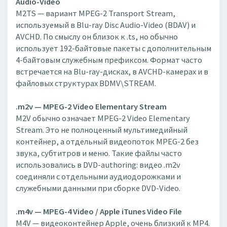
Audio-Video
M2TS — вариант MPEG-2 Transport Stream,
используемый в Blu-ray Disc Audio-Video (BDAV) и
AVCHD. По смыслу он близок к .ts, но обычно
использует 192-байтовые пакеты с дополнительным
4-байтовым служебным префиксом. Формат часто
встречается на Blu-ray-дисках, в AVCHD-камерах и в
файловых структурах BDMV\STREAM.
.m2v — MPEG-2 Video Elementary Stream
M2V обычно означает MPEG-2 Video Elementary
Stream. Это не полноценный мультимедийный
контейнер, а отдельный видеопоток MPEG-2 без
звука, субтитров и меню. Такие файлы часто
использовались в DVD-authoring: видео .m2v
соединяли с отдельными аудиодорожками и
служебными данными при сборке DVD-Video.
.m4v — MPEG-4 Video / Apple iTunes Video File
M4V — видеоконтейнер Apple, очень близкий к MP4.