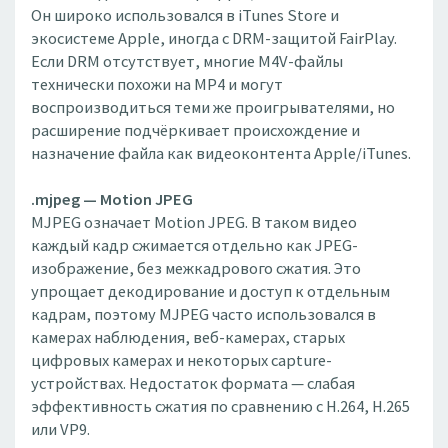
Он широко использовался в iTunes Store и
экосистеме Apple, иногда с DRM-защитой FairPlay.
Если DRM отсутствует, многие M4V-файлы
технически похожи на MP4 и могут
воспроизводиться теми же проигрывателями, но
расширение подчёркивает происхождение и
назначение файла как видеоконтента Apple/iTunes.
.mjpeg — Motion JPEG
MJPEG означает Motion JPEG. В таком видео
каждый кадр сжимается отдельно как JPEG-
изображение, без межкадрового сжатия. Это
упрощает декодирование и доступ к отдельным
кадрам, поэтому MJPEG часто использовался в
камерах наблюдения, веб-камерах, старых
цифровых камерах и некоторых capture-
устройствах. Недостаток формата — слабая
эффективность сжатия по сравнению с H.264, H.265
или VP9.