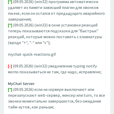
[*]
(09.05.2026) (win32) программа автоматически
удаляет из памяти зависший плагин для звонков
nw.exe, если он остался от предыдущего аварийного
завершения;
[*]
(09.05.2026) (win32) в окне установки реакций
теперь показываются подсказки для "быстрых"
реакций, которые можно поставить с клавиатуры
(вроде "+", "-" или "v");
mychat-quick-reactions.gif
[-]
(09.05.2026) (win32) уведомление typing notify
могло показываться не там, где надо, исправлено;
MyChat Server
[*]
(09.05.2026) если на сервере выключают или
перезапускают web-сервер, миксер или turn, то все
звонки моментально завершаются, без ожидания
тайм-аутов, как раньше;