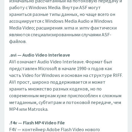
изначально рассчитанный на потоковую передачу и
работу с Windows Media. Внутри ASF могут
храниться разные типы данных, но чаще всего он
ассоциируется с Windows Media Audio и Windows
Media Video; расширения .wma и .wmv фактически
являются специализированными случаями ASF-
файлов.
.avi — Audio Video Interleave
AVI означает Audio Video Interleave. Формат был
представлен Microsoft в начале 1990-х годов как
часть Video for Windows и основан на структуре RIFF.
AVI прост, широко поддерживается и может
хранить множество разных кодеков, но по
современным меркам хуже приспособлен к сложным
метаданным, субтитрам и потоковой передаче, чем
MP4 или Matroska.
.f4v — Flash MP4 Video File
F4V — контейнер Adobe Flash Video нового