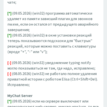
чате;
[*]
(09.05.2026) (win32) программа автоматически
удаляет из памяти зависший плагин для звонков
nw.exe, если он остался от предыдущего аварийного
завершения;
[*]
(09.05.2026) (win32) в окне установки реакций
теперь показываются подсказки для "быстрых"
реакций, которые можно поставить с клавиатуры
(вроде "+", "-" или "v");
[-]
(09.05.2026) (win32) уведомление typing notify
могло показываться не там, где надо, исправлено;
[-]
(08.05.2026) (win32) не работало полное удаления
приватной истории с роботом Elisa (Ctrl+Shift+Del).
Исправлено;
MyChat Server
[*]
(09.05.2026) если на сервере выключают или
перезапускают web-сервер, миксер или turn, то все