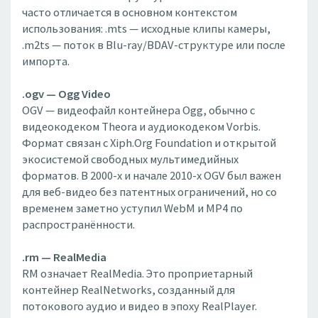
часто отличается в основном контекстом
использования: .mts — исходные клипы камеры,
.m2ts — поток в Blu-ray/BDAV-структуре или после
импорта.
.ogv — Ogg Video
OGV — видеофайл контейнера Ogg, обычно с
видеокодеком Theora и аудиокодеком Vorbis.
Формат связан с Xiph.Org Foundation и открытой
экосистемой свободных мультимедийных
форматов. В 2000-х и начале 2010-х OGV был важен
для веб-видео без патентных ограничений, но со
временем заметно уступил WebM и MP4 по
распространённости.
.rm — RealMedia
RM означает RealMedia. Это проприетарный
контейнер RealNetworks, созданный для
потокового аудио и видео в эпоху RealPlayer.