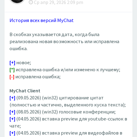
Ср апр 29, 2026 2:09 pm
История всех версий MyChat
В скобках указывается дата, когда была
реализована новая возможность или исправлена
ошибка.
[+]
новое;
[*]
исправлена ошибка и/или изменено к лучшему;
[-]
исправлена ошибка;
MyChat Client
[+]
(09.05.2026) (win32) цитирование цитат
(полностью и частично, выделенного куска текста);
[+]
(08.05.2026) (win32) голосовые конференции;
[+]
(04.05.2026) вставка preview для youtube-ссылок в
чате;
[+]
(04.05.2026) вставка preview для видеофайлов в