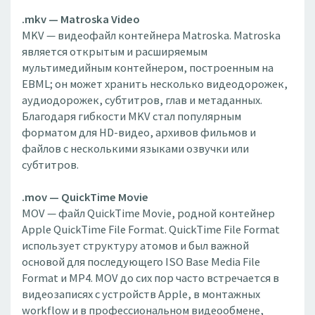
.mkv — Matroska Video
MKV — видеофайл контейнера Matroska. Matroska
является открытым и расширяемым
мультимедийным контейнером, построенным на
EBML; он может хранить несколько видеодорожек,
аудиодорожек, субтитров, глав и метаданных.
Благодаря гибкости MKV стал популярным
форматом для HD-видео, архивов фильмов и
файлов с несколькими языками озвучки или
субтитров.
.mov — QuickTime Movie
MOV — файл QuickTime Movie, родной контейнер
Apple QuickTime File Format. QuickTime File Format
использует структуру атомов и был важной
основой для последующего ISO Base Media File
Format и MP4. MOV до сих пор часто встречается в
видеозаписях с устройств Apple, в монтажных
workflow и в профессиональном видеообмене,