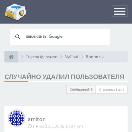
Переклю
навигац
Список форумов
MyChat
Вопросы
СЛУЧАЙНО УДАЛИЛ ПОЛЬЗОВАТЕЛЯ
Сообщений: 5
Страница
1
из
1
amiton
Пн май 25, 2026 10:07 pm