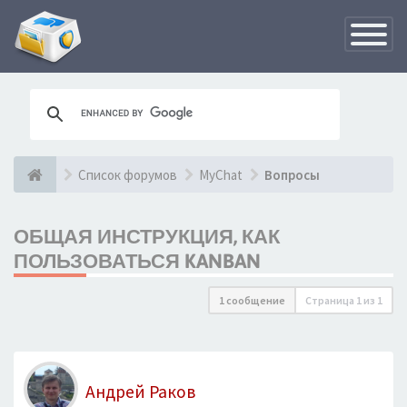
Переклю
навигац
Список форумов
MyChat
Вопросы
ОБЩАЯ ИНСТРУКЦИЯ, КАК
ПОЛЬЗОВАТЬСЯ KANBAN
1 сообщение
Страница
1
из
1
Андрей Раков