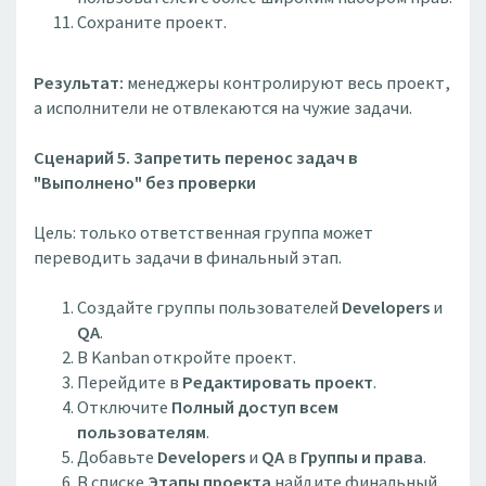
Сохраните проект.
Результат:
менеджеры контролируют весь проект,
а исполнители не отвлекаются на чужие задачи.
Сценарий 5. Запретить перенос задач в
"Выполнено" без проверки
Цель: только ответственная группа может
переводить задачи в финальный этап.
Создайте группы пользователей
Developers
и
QA
.
В Kanban откройте проект.
Перейдите в
Редактировать проект
.
Отключите
Полный доступ всем
пользователям
.
Добавьте
Developers
и
QA
в
Группы и права
.
В списке
Этапы проекта
найдите финальный