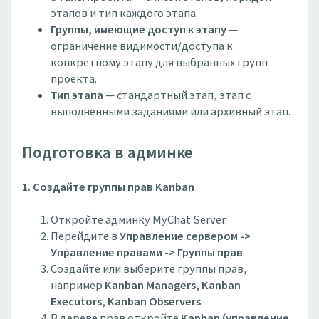
этапов и тип каждого этапа.
Группы, имеющие доступ к этапу
—
ограничение видимости/доступа к
конкретному этапу для выбранных групп
проекта.
Тип этапа
— стандартный этап, этап с
выполненными заданиями или архивный этап.
Подготовка в админке
1. Создайте группы прав Kanban
Откройте админку MyChat Server.
Перейдите в
Управление сервером ->
Управление правами -> Группы прав
.
Создайте или выберите группы прав,
например
Kanban Managers
,
Kanban
Executors
,
Kanban Observers
.
В дереве прав откройте
Kanban (управление