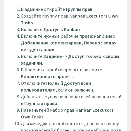
В админке откройте
Группы прав
.
Создайте группу прав
Kanban Executors Own
Tasks
.
Включите
Доступ к Kanban
.
Включите нужные рабочие права: например
Добавление комментариев
,
Перенос задач
между этапами
.
Включите
Задание -> Доступ только к своим
заданиям
.
В Kanban откройте проект и нажмите
Редактировать проект
.
Отключите
Полный доступ всем
пользователям
, если он включен.
Добавьте группу пользователей исполнителей
в
Группы и права
.
Назначьте ей набор прав
Kanban Executors
Own Tasks
.
Для менеджеров добавьте отдельную группу
пользователей с более широким набором прав.