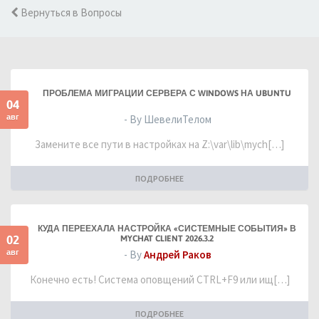
Вернуться в Вопросы
ПРОБЛЕМА МИГРАЦИИ СЕРВЕРА С WINDOWS НА UBUNTU
04
авг
- By ШевелиТелом
Замените все пути в настройках на Z:\var\lib\mych[…]
ПОДРОБНЕЕ
КУДА ПЕРЕЕХАЛА НАСТРОЙКА «СИСТЕМНЫЕ СОБЫТИЯ» В
02
MYCHAT CLIENT 2026.3.2
авг
- By
Андрей Раков
Конечно есть! Система оповщений CTRL+F9 или ищ[…]
ПОДРОБНЕЕ