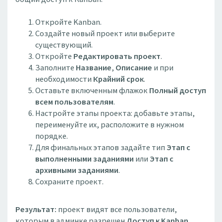
Откройте Kanban.
Создайте новый проект или выберите
существующий.
Откройте
Редактировать проект
.
Заполните
Название
,
Описание
и при
необходимости
Крайний срок
.
Оставьте включенным флажок
Полный доступ
всем пользователям
.
Настройте этапы проекта: добавьте этапы,
переименуйте их, расположите в нужном
порядке.
Для финальных этапов задайте тип
Этап с
выполненными заданиями
или
Этап с
архивными заданиями
.
Сохраните проект.
Результат:
проект видят все пользователи,
которым в админке разрешен
Доступ к Kanban
.