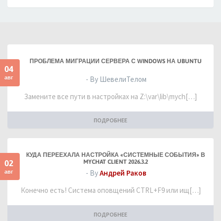
ПРОБЛЕМА МИГРАЦИИ СЕРВЕРА С WINDOWS НА UBUNTU
04
авг
- By ШевелиТелом
Замените все пути в настройках на Z:\var\lib\mych[…]
ПОДРОБНЕЕ
КУДА ПЕРЕЕХАЛА НАСТРОЙКА «СИСТЕМНЫЕ СОБЫТИЯ» В
02
MYCHAT CLIENT 2026.3.2
авг
- By
Андрей Раков
Конечно есть! Система оповщений CTRL+F9 или ищ[…]
ПОДРОБНЕЕ